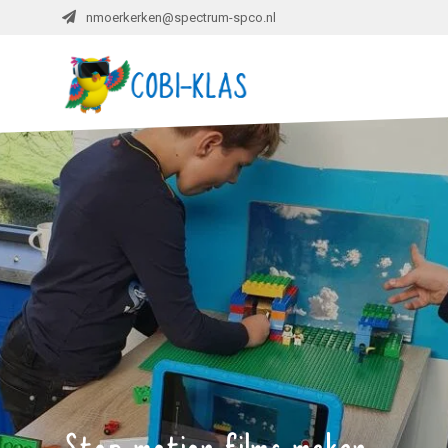
nmoerkerken@spectrum-spco.nl
Stop motion films maken